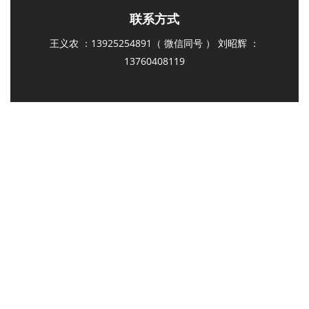
联系方式
王义农 ：13925254891（ 微信同号 ） 刘昭辉 ：
13760408119