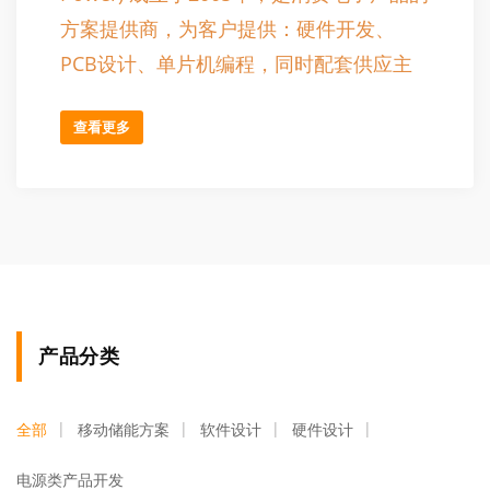
方案提供商，为客户提供：硬件开发、
PCB设计、单片机编程，同时配套供应主
控lC和控制模块。
查看更多
最近10年，公司主力专注于储能电源
及新能源相关产品研发，为客户提供整体
解决方案和电源模块。产品包括:
300W/800W/2000W 至3600W带APS功能
的双向逆变快充储能电源、汽车应急启动
电源、超级电容启动电源、电动汽车充电
产品分类
枪。
产品和服务：供应储能电源的PCBA
模块、提供电源产品的技术解决方案。
全部
移动储能方案
软件设计
硬件设计
电源类产品开发